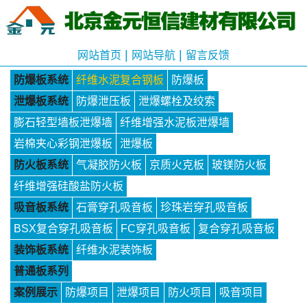
|
|
网站首页
网站导航
留言反馈
防爆板系统
纤维水泥复合钢板
防爆板
泄爆板系统
防爆泄压板
泄爆螺栓及绞索
膨石轻型墙板泄爆墙
纤维增强水泥板泄爆墙
岩棉夹心彩钢泄爆板
泄爆板
防火板系统
气凝胶防火板
京质火克板
玻镁防火板
纤维增强硅酸盐防火板
吸音板系统
石膏穿孔吸音板
珍珠岩穿孔吸音板
BSX复合穿孔吸音板
FC穿孔吸音板
复合穿孔吸音板
装饰板系统
纤维水泥装饰板
普通板系列
案例展示
防爆项目
泄爆项目
防火项目
吸音项目